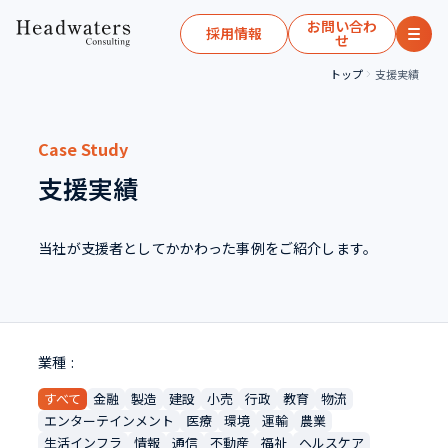
お問い合わ
採用情報
せ
トップ
支援実績
Case Study
支援実績
当社が支援者としてかかわった事例をご紹介します。
業種
すべて
金融
製造
建設
小売
行政
教育
物流
エンターテインメント
医療
環境
運輸
農業
生活インフラ
情報
通信
不動産
福祉
ヘルスケア