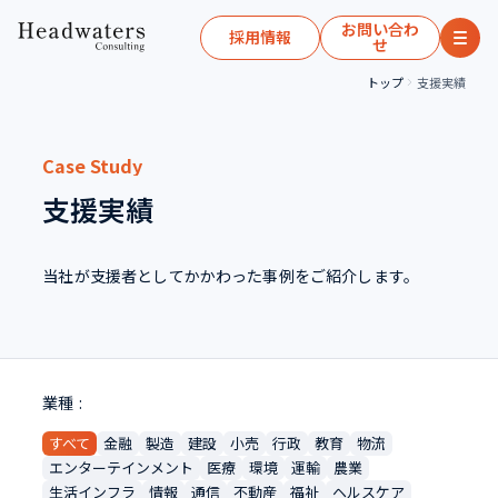
お問い合わ
採用情報
せ
トップ
支援実績
Case Study
支援実績
当社が支援者としてかかわった事例をご紹介します。
業種
すべて
金融
製造
建設
小売
行政
教育
物流
エンターテインメント
医療
環境
運輸
農業
生活インフラ
情報
通信
不動産
福祉
ヘルスケア