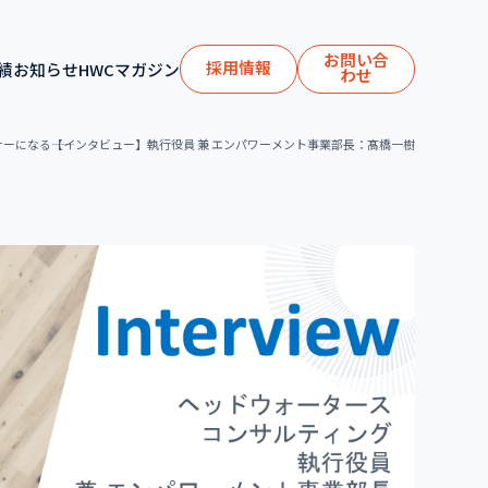
お問い合
採用情報
績
お知らせ
HWCマガジン
わせ
になる――【インタビュー】執行役員 兼 エンパワーメント事業部長：髙橋一樹