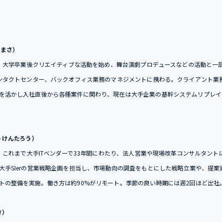
つまさ）
入社。大学卒業後クリエイティブな活動を始め、舞台演劇プロデュースなどの活動と一
コンタクトセンター、バックオフィス業務のマネジメントに携わる。クライアント業
を活かし入社直後から各種案件に関わり、現在は大手企業の基幹システムリプレイ
 けんたろう）
社。これまで大手ITベンダーで33年間にわたり、法人営業や現場改革コンサルタン
大手SIerの営業戦略企画を担当し、市場動向の調査をもとにした戦略立案や、提
トの整備を実施。働き方は約90%がリモート。季節の良い時期には週2回ほど出社
き）