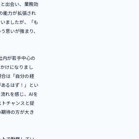
Iと出会い、業務効
分の能力が拡張され
でいましたが、「も
いう思いが強まり、
社内が若手中心の
っかけになりまし
場合は「自分の経
があるはず！」とい
流れを感じ、AIを
ストチャンスと捉
の期待の方が大き
ートで勤務してい