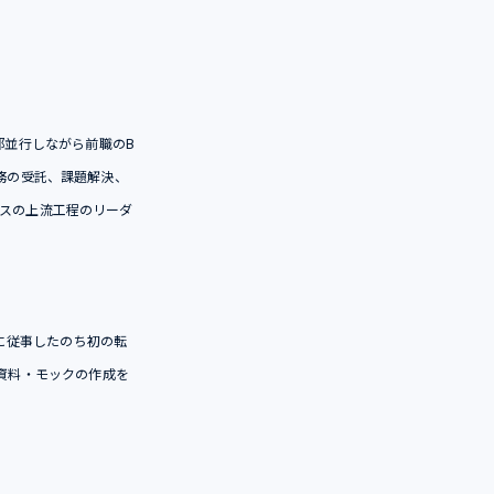
部並行しながら前職のB
務の受託、課題解決、
スの上流工程のリーダ
トに従事したのち初の転
案資料・モックの作成を
。