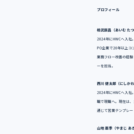
プロフィール
相武辰昌（あいむ た
2024年にHWCへ
PO企業で20年以上
業務フロー改善の経験
ーを担当。
西川 健太郎（にしかわ
2024年にHWCへ入
職で現職へ。現在は、
通じて営業テンプレー
山地 亜季（やまじ あ